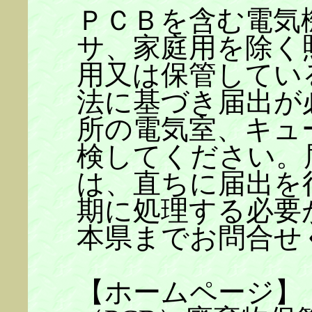
ＰＣＢを含む電気
サ、家庭用を除く
用又は保管してい
法に基づき届出が
所の電気室、キュ
検してください。
は、直ちに届出を
期に処理する必要
本県までお問合せ
【ホームページ】