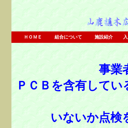
ＨＯＭＥ
組合について
施設紹介
入
事業
ＰＣＢを含有してい
いないか点検